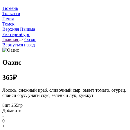
Тюмень
Тольятти
Пенза
Томск
Верхняя Пышма
Екатеринбург
Главная
->
Оазис
Вернуться назад
Оазис
365₽
Лосось, снежный краб, сливочный сыр, омлет томаго, огурец,
спайси соус, унаги соус, зеленый лук, кунжут
8шт 255гр
Добавить
-
0
+