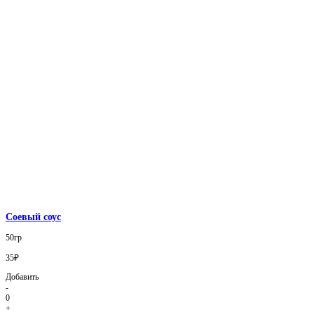
Соевый соус
50гр
35₽
Добавить
-
0
+