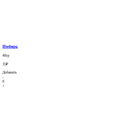
Имбирь
40гр
35₽
Добавить
-
0
+