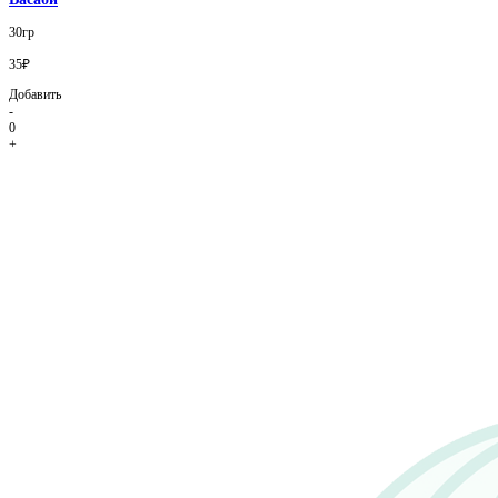
30гр
35₽
Добавить
-
0
+