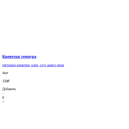
Креветки темпура
тигровые креветки, кляр, соус манго-чили
4шт
350₽
Добавить
-
0
+