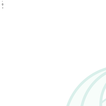
-
0
+