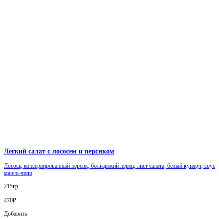
Легкий салат с лососем и персиком
Лосось, консервированный персик, болгарский перец, лист салата, белый кунжут, соус
манго-чили
215гр
470₽
Добавить