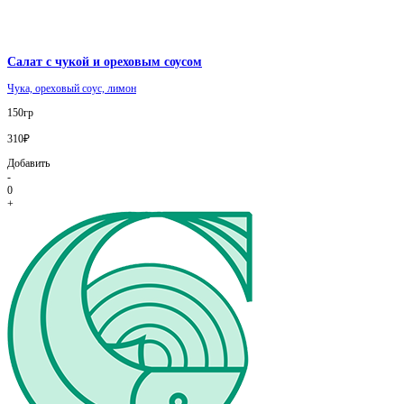
Салат с чукой и ореховым соусом
Чука, ореховый соус, лимон
150гр
310₽
Добавить
-
0
+